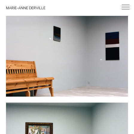
MARIE-ANNE DERVILLE
Exhibition design, « Edvard Munch/Anna Eva Bergman : une cosmologie
de l’Art »,
Galerie Poggi, septembre 2022
La scénographie de l’exposition, réalisée par Marie-Anne Derville (en
collaboration avec Lucie Olivier, la galerie Eric Philippe et l’Atelier
Meriguet-Carrère) cherche à donner du corps à l’espace afin d’y valoriser
les œuvres exposées et leur propre histoire.
© Dai Sakai
© Aliki Christoforou